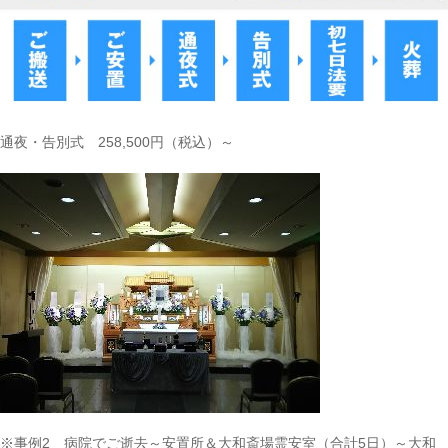
通夜・告別式 258,500円（税込）～
※事例2 病院でご逝去～安置所＆大和斎場霊安室（合計5日）～大和