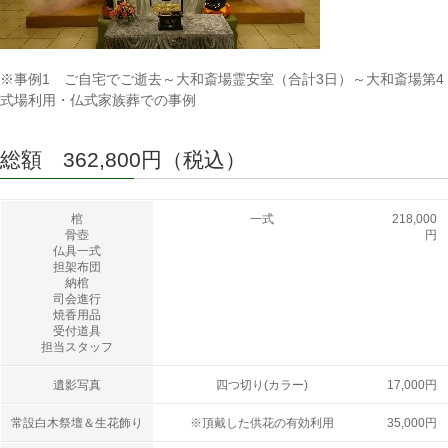
※事例1 ご自宅でご逝去～大和斎場霊安室（合計3日）～大和斎場第4
式場利用・仏式家族葬での事例
総額 362,800円（税込）
棺
一式
218,000
骨壺
円
仏具一式
担架布団
納棺
司会進行
焼香用品
受付道具
担当スタッフ
遺影写真
四つ切り(カラー)
17,000円
常設白木祭壇＆生花飾り
※頂戴した供花の有効利用
35,000円