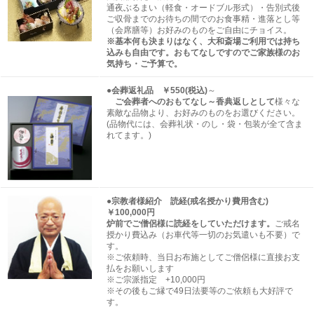
通夜ぶるまい（軽食・オードブル形式）・告別式後
ご収骨までのお待ちの間でのお食事精・進落とし等
（会席膳等）お好みのものをご自由にチョイス。
※基本何も決まりはなく、大和斎場ご利用では持ち
込みも自由です。おもてなしですのでご家族様のお
気持ち・ご予算で。
●会葬返礼品 ￥550(税込)
～
ご会葬者へのおもてなし～香典返しとして
様々な
素敵な品物より、お好みのものをお選びください。
(品物代には、会葬礼状・のし・袋・包装が全て含ま
れてます。)
●宗教者様紹介 読経(戒名授かり費用含む)
￥100,000円
炉前でご僧侶様に読経をしていただけます。
ご戒名
授かり費込み（お車代等一切のお気遣いも不要）で
す。
※ご依頼時、当日お布施としてご僧侶様に直接お支
払をお願いします
※ご宗派指定 +10,000円
※その後もご縁で49日法要等のご依頼も大好評で
す。