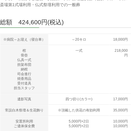
斎場第1式場利用・仏式祭壇利用での一般葬
総額 424,600円
(税込)
※病院～お迎え（寝台車）
～20キロ
18,000円
棺
一式
218,000
骨壺
円
仏具一式
担架布団
納棺
司会進行
焼香用品
受付道具
担当スタッフ
遺影写真
四つ切り(カラー)
17,000円
常設白木祭壇＆生花飾り
※頂戴した供花の有効利用
35,000円
安置所利用
5,000円×2日
10,000円
ご遺体保全費
5,000円×2日
10,000円