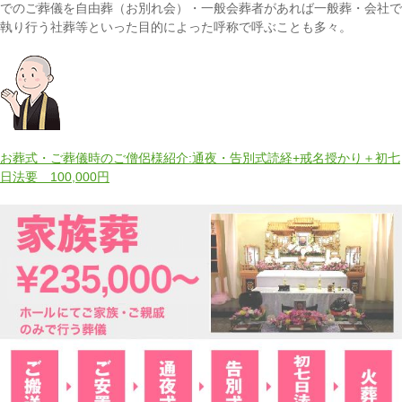
でのご葬儀を自由葬（お別れ会）・一般会葬者があれば一般葬・会社で
執り行う社葬等といった目的によった呼称で呼ぶことも多々。
お葬式・ご葬儀時のご僧侶様紹介:通夜・告別式読経+戒名授かり＋初七
日法要 100,000円