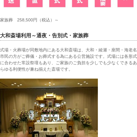
家族葬 258,500円（税込）～
大和斎場利用～通夜・告別式・家族葬
式場・火葬場が同敷地内にある大和斎場は、大和・綾瀬・座間・海老名
市民の方がご葬儀・お葬式する為にある公営施設です。式場には各形式
に合わせた常設祭壇もあり、ご家族のご負担を少しでも少なくできるあ
らゆる利便性が兼ね揃えた斎場です。