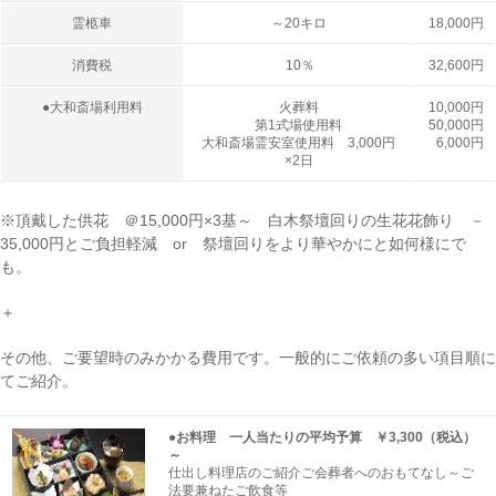
霊柩車
～20キロ
18,000円
消費税
10％
32,600円
●大和斎場利用料
火葬料
10,000円
第1式場使用料
50,000円
大和斎場霊安室使用料 3,000円
6,000円
×2日
※頂戴した供花 ＠15,000円×3基～ 白木祭壇回りの生花花飾り －
35,000円とご負担軽減 or 祭壇回りをより華やかにと如何様にで
も。
＋
その他、ご要望時のみかかる費用です。一般的にご依頼の多い項目順に
てご紹介。
●お料理 一人当たりの平均予算 ￥3,300（税込）
～
仕出し料理店のご紹介ご会葬者へのおもてなし～ご
法要兼ねたご飲食等