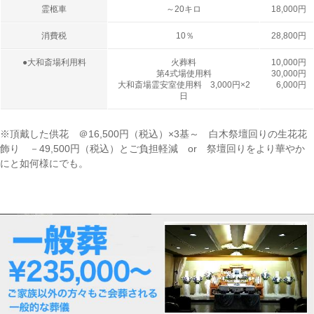
霊柩車
～20キロ
18,000円
消費税
10％
28,800円
●大和斎場利用料
火葬料
10,000円
第4式場使用料
30,000円
大和斎場霊安室使用料 3,000円×2
6,000円
日
※頂戴した供花 ＠16,500円（税込）×3基～ 白木祭壇回りの生花花
飾り －49,500円（税込）とご負担軽減 or 祭壇回りをより華やか
にと如何様にでも。